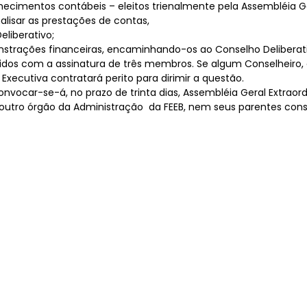
hecimentos contábeis – eleitos trienalmente pela Assembléia G
alisar as prestações de contas,
liberativo;
nstrações financeiras, encaminhando-os ao Conselho Deliberati
idos com a assinatura de três membros. Se algum Conselheiro, e
 Executiva contratará perito para dirimir a questão.
onvocar-se-á, no prazo de trinta dias, Assembléia Geral Extrao
tro órgão da Administração da FEEB, nem seus parentes consa