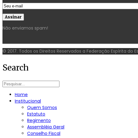
Não enviamos spam!
© 2017. Todos os Direitos Reservados a Federação Espírita do 
Search
Home
Institucional
Quem Somos
Estatuto
Regimento
Assembléia Geral
Conselho Fiscal