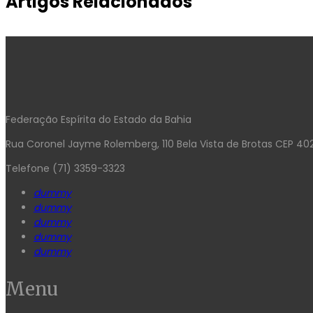
Artigos Relacionados
Federação Espírita do Estado da Bahia
Rua Coronel Jayme Rolemberg, 110 Bela Vista de Brotas CEP 4
Telefone (71) 3359-3323
dummy
dummy
dummy
dummy
dummy
Menu