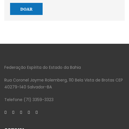
DOAR
Federação Espírita do Estado da Bahia
Rua Coronel Jayme Rolemberg, 110 Bela Vista de Brotas CEP
40279-140 Salvador-BA
Telefone (71) 3359-3323